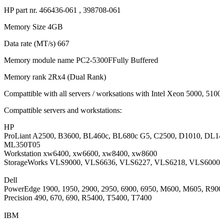
HP part nr. 466436-061 , 398708-061
Memory Size 4GB
Data rate (MT/s) 667
Memory module name PC2-5300FFully Buffered
Memory rank 2Rx4 (Dual Rank)
Compattible with all servers / worksations with Intel Xeon 5000, 5
Compattible servers and workstations:
HP
ProLiant A2500, B3600, BL460c, BL680c G5, C2500, D1010,
ML350T05
Workstation xw6400, xw6600, xw8400, xw8600
StorageWorks VLS9000, VLS6636, VLS6227, VLS6218, VLS600
Dell
PowerEdge 1900, 1950, 2900, 2950, 6900, 6950, M600, M605, R90
Precision 490, 670, 690, R5400, T5400, T7400
IBM