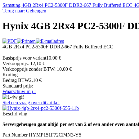
Samsung 4GB 2Rx4 PC2-5300F DDR2-667 Fully Buffered ECC
4G
Terug naar: Geheugen
Hynix 4GB 2Rx4 PC2-5300F DD
4GB 2Rx4 PC2-5300F DDR2-667 Fully Buffered ECC
Basisprijs voor variant
10,00 €
Verkoopprijs:
12,10 €
Verkoopprijs zonder BTW:
10,00 €
Korting
Bedrag BTW
2,10 €
Standaard prijs:
Waarschuw mij !
Stel een vraag over dit artikel
Beschrijving
Servergeheugen gaat altijd per set van 2 of een ander even aantal
Part Number HYMP151F72CP4N3-Y5