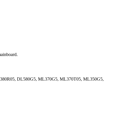
mainboard.
DL380R05, DL580G5, ML370G5, ML370T05, ML350G5,