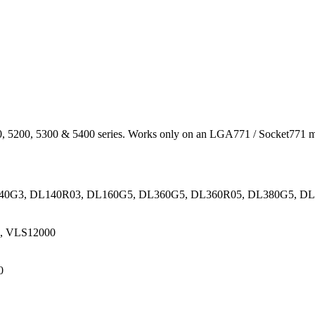
100, 5200, 5300 & 5400 series. Works only on an LGA771 / Socket771 
 DL140G3, DL140R03, DL160G5, DL360G5, DL360R05, DL380G5, 
0, VLS12000
0