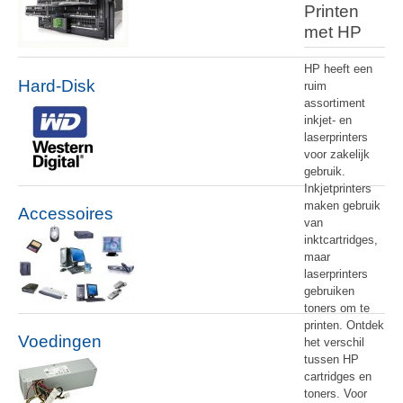
Printen
met HP
HP heeft een
Hard-Disk
ruim
assortiment
inkjet- en
laserprinters
voor zakelijk
gebruik.
Inkjetprinters
maken gebruik
Accessoires
van
inktcartridges,
maar
laserprinters
gebruiken
toners om te
printen. Ontdek
Voedingen
het verschil
tussen HP
cartridges en
toners. Voor