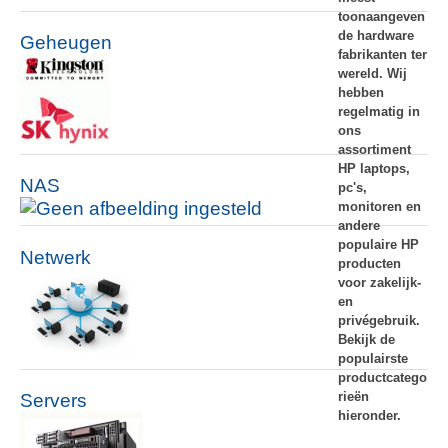
toonaangeven
de hardware
Geheugen
fabrikanten ter
wereld. Wij
hebben
regelmatig in
ons
assortiment
HP laptops,
NAS
pc's,
monitoren en
andere
populaire HP
Netwerk
producten
voor zakelijk-
en
privégebruik.
Bekijk de
populairste
productcatego
rieën
Servers
hieronder.