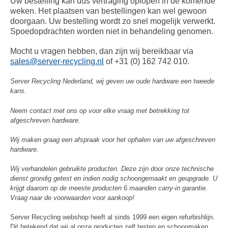
Uw bestelling kan dus vertraging oplopen in de komende
weken. Het plaatsen van bestellingen kan wel gewoon
doorgaan. Uw bestelling wordt zo snel mogelijk verwerkt.
Spoedopdrachten worden niet in behandeling genomen.
Mocht u vragen hebben, dan zijn wij bereikbaar via
sales@server-recycling.nl
of +31 (0) 162 742 010.
Server Recycling Nederland, wij geven uw oude hardware een tweede
kans.
Neem contact met ons op voor elke vraag met betrekking tot
afgeschreven hardware.
Wij maken graag een afspraak voor het ophalen van uw afgeschreven
hardware.
Wij verhandelen gebruikte producten. Deze zijn door onze technische
dienst grondig getest en indien nodig schoongemaakt en geupgrade. U
krijgt daarom op de meeste producten 6 maanden carry-in garantie.
Vraag naar de voorwaarden voor aankoop!
Server Recycling webshop heeft al sinds 1999 een eigen refurbishlijn.
Dit betekend dat wij al onze producten zelf testen en schoonmaken.