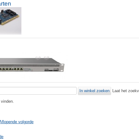
rten
Laat het zoekve
e vinden.
 Aflopende volgorde
de