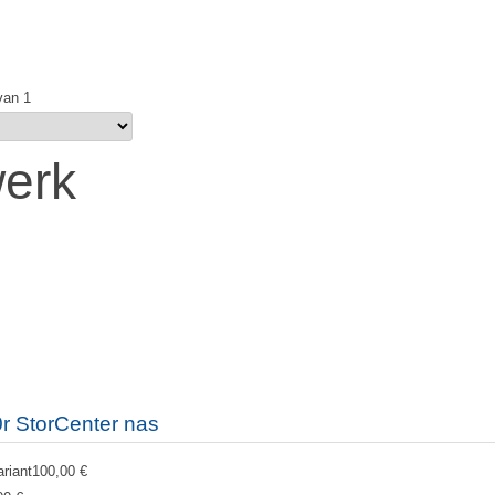
van 1
erk
r StorCenter nas
ariant
100,00 €