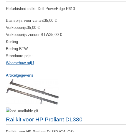
Refurbished railkit Dell PowerEdge R610
Basisprijs voor variant
35,00 €
Verkoopprijs
35,00 €
Verkoopprijs zonder BTW
35,00 €
Korting
Bedrag BTW
Standaard prijs:
Waarschuw mij !
Artikelgegevens
Railkit voor HP Proliant DL380
Railkit voor HP Proliant DL380 (G4, G5)