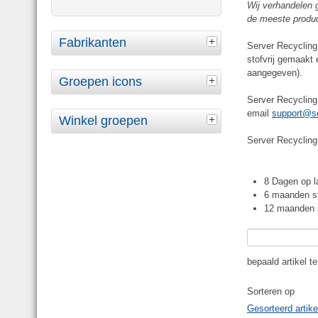
Wij verhandelen 
de meeste produc
Fabrikanten
Server Recycling 
stofvrij gemaakt 
aangegeven).
Groepen icons
Server Recycling
email
support@se
Winkel groepen
Server Recycling 
8 Dagen op la
6 maanden st
12 maanden s
bepaald artikel t
Sorteren op
Gesorteerd artik