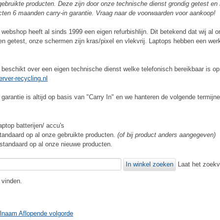
gebruikte producten. Deze zijn door onze technische dienst grondig getest e
ten 6 maanden carry-in garantie. Vraag naar de voorwaarden voor aankoop!
webshop heeft al sinds 1999 een eigen refurbishlijn. Dit betekend dat wij al 
en getest, onze schermen zijn kras/pixel en vlekvrij. Laptops hebben een werk
 beschikt over een eigen technische dienst welke telefonisch bereikbaar is o
rver-recycling.nl
garantie is altijd op basis van "Carry In" en we hanteren de volgende termijne
ptop batterijen/ accu's
andaard op al onze gebruikte producten.
(of bij product anders aangegeven)
tandaard op al onze nieuwe producten.
Laat het zoekve
e vinden.
elnaam Aflopende volgorde