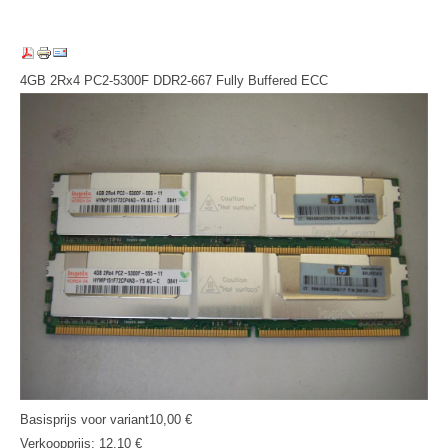
4GB 2Rx4 PC2-5300F DDR2-667 Fully Buffered ECC
Basisprijs voor variant
10,00 €
Verkoopprijs:
12,10 €