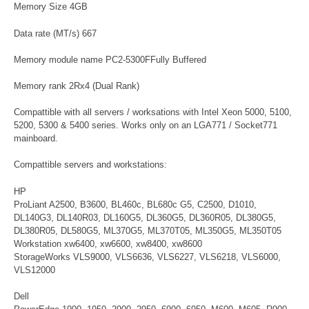
Memory Size 4GB
Data rate (MT/s) 667
Memory module name PC2-5300FFully Buffered
Memory rank 2Rx4 (Dual Rank)
Compattible with all servers / worksations with Intel Xeon 5000, 5100,
5200, 5300 & 5400 series. Works only on an LGA771 / Socket771
mainboard.
Compattible servers and workstations:
HP
ProLiant A2500, B3600, BL460c, BL680c G5, C2500, D1010,
DL140G3, DL140R03, DL160G5, DL360G5, DL360R05, DL380G5,
DL380R05, DL580G5, ML370G5, ML370T05, ML350G5, ML350T05
Workstation xw6400, xw6600, xw8400, xw8600
StorageWorks VLS9000, VLS6636, VLS6227, VLS6218, VLS6000,
VLS12000
Dell