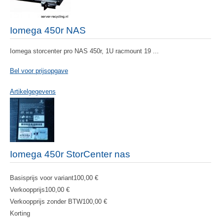
Iomega 450r NAS
Iomega storcenter pro NAS 450r, 1U racmount 19 ...
Bel voor prijsopgave
Artikelgegevens
Iomega 450r StorCenter nas
Basisprijs voor variant
100,00 €
Verkoopprijs
100,00 €
Verkoopprijs zonder BTW
100,00 €
Korting