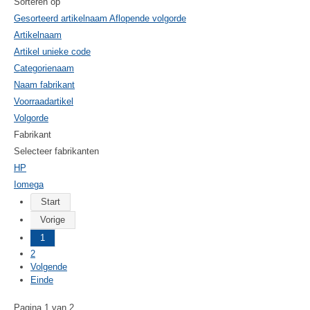
Sorteren op
Gesorteerd artikelnaam Aflopende volgorde
Artikelnaam
Artikel unieke code
Categorienaam
Naam fabrikant
Voorraadartikel
Volgorde
Fabrikant
Selecteer fabrikanten
HP
Iomega
Start
Vorige
1
2
Volgende
Einde
Pagina 1 van 2